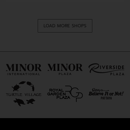
LOAD MORE SHOPS