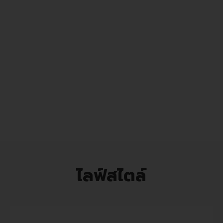
VIEW SHOPS
ไลฟ์สไตล์