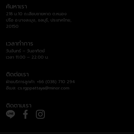
ค้นหาเรา
218 ม.10 ถ.เลียบชายหาด ต.หนอง
ปรือ อ.บางละมุง, ชลบุรี, ประเทศไทย,
20150
เวลาทำการ
วันจันทร์ – วันอาทิตย์
เวลา 11.00 – 22.00 น.
ติดต่อเรา
ฝ่ายบริการลูกค้า:
+66 (038) 710 294
อีเมล:
cs.rgppattaya@minor.com
ติดตามเรา