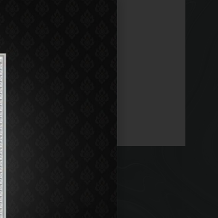
00 am - 11:00 pm
ON:
Y