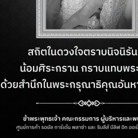
ำการ
ติดต่อเรา
– วันอาทิตย์
ฝ่ายบริการลูกค้า:
+66 (03