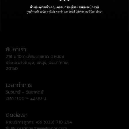
ค้นหาเรา
218 ม.10 ถ.เลียบชายหาด ต.หนอง
ปรือ อ.บางละมุง, ชลบุรี, ประเทศไทย,
20150
เวลาทำการ
วันจันทร์ – วันอาทิตย์
เวลา 11.00 – 22.00 น.
ติดต่อเรา
ฝ่ายบริการลูกค้า:
+66 (038) 710 294
อีเมล:
cs.rgppattaya@minor.com