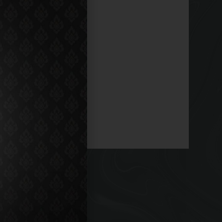
956-1061
00 am - 11:00 pm
ON:
Y