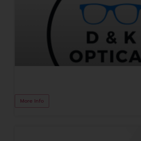
D&K Optical
More Info