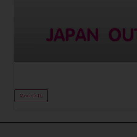
JAPAN OUTLET
More Info