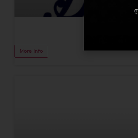
Boots
More Info