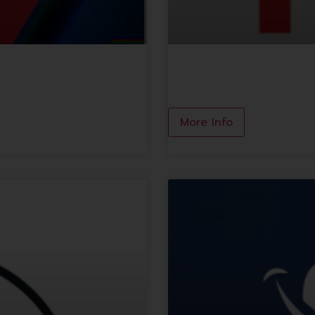
HQ sports&Travel
More Info