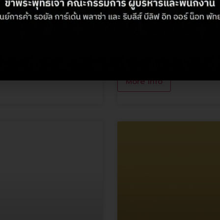
MINISO
More Info