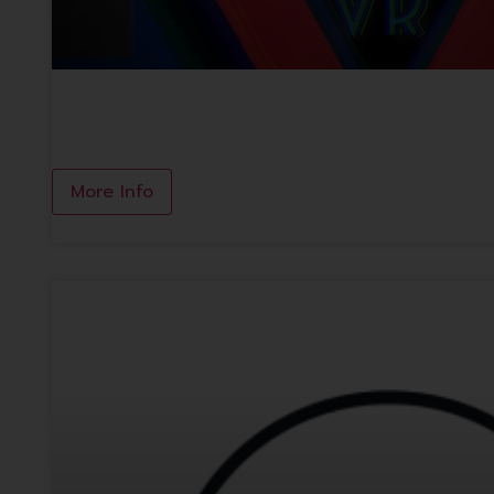
After-time Combat
More Info