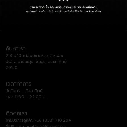
ค้นหาเรา
218 ม.10 ถ.เลียบชายหาด ต.หนอง
ปรือ อ.บางละมุง, ชลบุรี, ประเทศไทย,
20150
เวลาทำการ
วันจันทร์ – วันอาทิตย์
เวลา 11.00 – 22.00 น.
ติดต่อเรา
ฝ่ายบริการลูกค้า:
+66 (038) 710 294
อีเมล:
cs.rgppattaya@minor.com