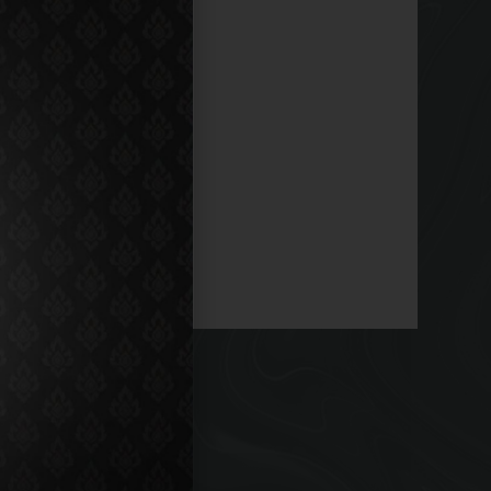
484-8803
00 am - 11:00 pm
ON:
Y