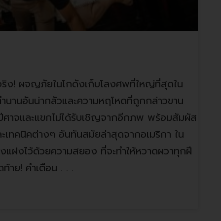
็นจริง! ผจญภัยในโกดังเก็บโลงศพที่ใหญ่ที่สุดใน
ตำนานอันน่ากลัวและความหฤโหดที่ถูกกล่าวขาน
ปีศาจและแขกไม่ได้รับเชิญจากอีกภพ พร้อมสัมผัส
ละเทคนิคต่างๆ อันทันสมัยล่าสุดจากอเมริกา ใน
ึ่งแฝงไว้ด้วยความสยอง ที่จะทำให้หวาดผวาทุกฝี
้าย! คำเตือน . . .