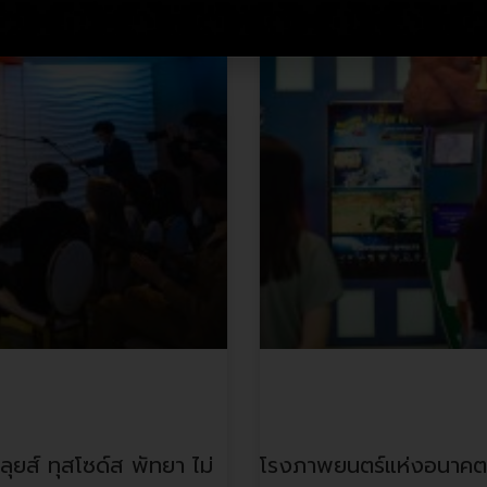
โรงภาพยนตร์แห่งอน
งหลุยส์ ทุสโซด์ส พัทยา ไม่
โรงภาพยนตร์แห่งอนาคต ท