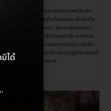
ซอร์ ให้คุณสวมวิญญาณนักโจรกรรมเหมือนใน
กเข้าสู่ห้องปฏิบัติภารกิจที่สุดแสนจะลึกลับดั่ง
ขียวจะปรากฏขึ้นเบื้องหน้า คุณจะต้องผ่านเขา
่สุดโดยไม่แตะต้องลำแสงสีเขียวเหล่านั้น หากส่วน
มผัสลำแสงเลเซอร์ เวลาของภารกิจนี้จะเพิ่มขึ้น
ณไม่สำเร็จได้ อย่ารอช้าที่จะเข้าไปปฏิบัติภารกิจนี้
ะต้องผ่านออกมาให้ได้! โชคดี!