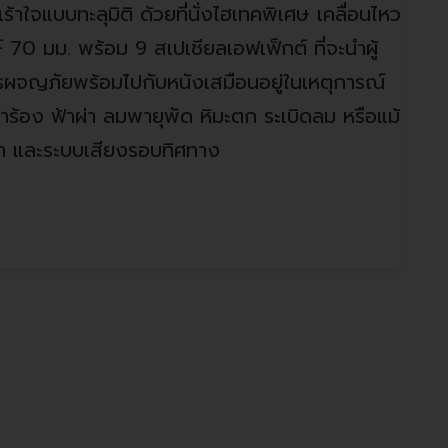
เร้าใจแบบทะลุมิติ ด้วยที่นั่งไฮเทคพิเศษ เคลื่อนไหว
 70 มม. พร้อม 9 สเปเชียลเอฟเฟ็กต์ ที่จะนำผู้
ารผจญภัยพร้อมไปกับหนังเสมือนอยู่ในเหตุการณ์
้าร้อง ฟ้าผ่า ลมพายุพัด หิมะตก ระเบิดลม หรือแม้
านขา และระบบเสียงรอบทิศทาง