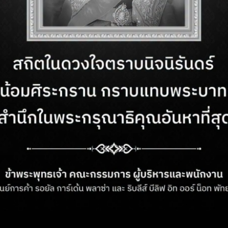
 เปิดโลกแห่งจินตนาการ .
ภารกิจพิชิตเขาวงกตเลเ
ตา ตลอด 20 นาที ของการ
ภาพยนตร์ เพียงย่างก้าวแร
ย์ของแสง-สี-เสียง และ
เขาวงกต ลำแสงเลเซอร์สีเ
พาทุกท่านได้เพลิดเพลิน
วงกตเลเซอร์นี้ให้ได้ไวที
งตาในจักรวาลที่ไม่มี
หนึ่งส่วนใดของร่างกายสั
ซึ่งจะส่งผลให้ภารกิจของคุ
และคุณคนเดียวเท่านั้นที่จ
More Info