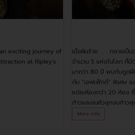
โกดังผีสิง
n exciting journey of
เมื่อฝันร้าย . . . กลายเป
traction at Ripley’s
จำนวน 5 แห่งในโลก ที่มี
มากว่า 80 ปี พบกับภูตผี
กับ “เอฟเฟ็กต์” พิเศษ แ
แต่ละห้องกว่า 20 ห้อง ซ
ก้าวและขนหัวลุกจนก้าวสุดท
More Info