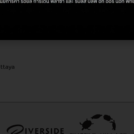
 DJ Ona
attaya