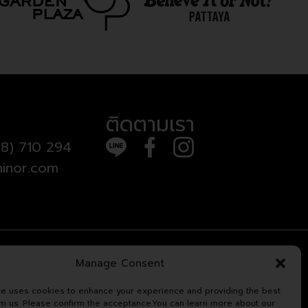
ติดตามเรา
8) 710 294
inor.com
Manage Consent
te uses cookies to enhance your experience and providing the best
om us. Please confirm the acceptance.You can learn more about our