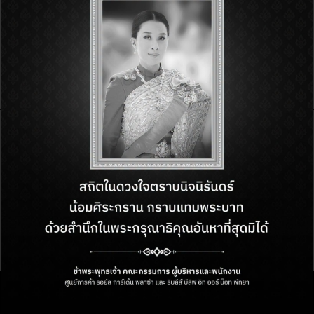
13 – 14 March 2026
G Floor, Royal Garden Plaza Pattaya
ค้นหาเรา