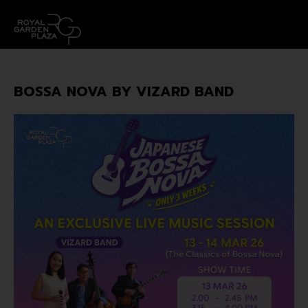
BOSSA NOVA BY VIZARD BAND