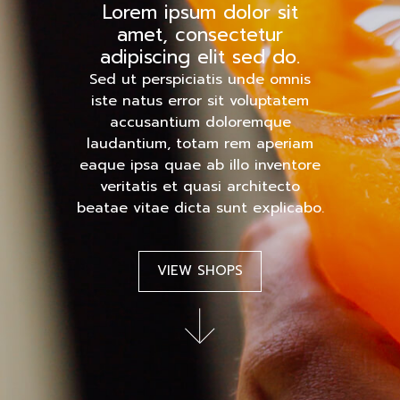
Lorem ipsum dolor sit
amet, consectetur
adipiscing elit sed do.
Sed ut perspiciatis unde omnis
iste natus error sit voluptatem
accusantium doloremque
laudantium, totam rem aperiam
eaque ipsa quae ab illo inventore
veritatis et quasi architecto
beatae vitae dicta sunt explicabo.
VIEW SHOPS