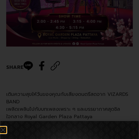
SHARE
เติมความสุขให้วันของคุณกับเสียงดนตรีสดจาก VIZARDS
BAND
เพลิดเพลินไปกับบทเพลงเพราะ ๆ และบรรยากาศสุดชิล
ใจกลาง Royal Garden Plaza Pattaya
𝗔𝗰𝗼𝘂𝘀𝘁𝗶𝗰 𝗯𝘆 𝗩𝗶𝘇𝗮𝗿𝗱𝘀