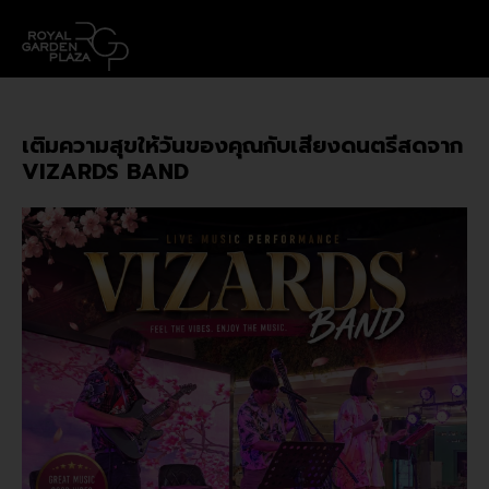
เติมความสุขให้วันของคุณกับเสียงดนตรีสดจาก
VIZARDS BAND