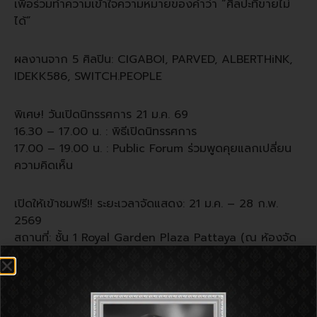
เพื่อร่วมทำความเข้าใจความหมายของคำว่า “ศิลปะที่ขายไม่
ได้”
ผลงานจาก 5 ศิลปิน: CIGABOI, PARVED, ALBERTHiNK,
IDEKK586, SWITCH.PEOPLE
พิเศษ! วันเปิดนิทรรศการ 21 ม.ค. 69
16.30 – 17.00 น. : พิธีเปิดนิทรรศการ
17.00 – 19.00 น. : Public Forum ร่วมพูดคุยแลกเปลี่ยน
ความคิดเห็น
เปิดให้เข้าชมฟรี!! ระยะเวลาจัดแสดง: 21 ม.ค. – 28 ก.พ.
2569
สถานที่: ชั้น 1 Royal Garden Plaza Pattaya (ณ ห้องจัด
แสดงผลงาน)
21 January – 28 February 2026