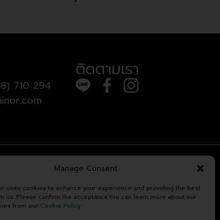
ติดตามเรา
8) 710 294
inor.com
Manage Consent
te uses cookies to enhance your experience and providing the best
om us. Please confirm the acceptance.You can learn more about our
kies from our
Cookie Policy