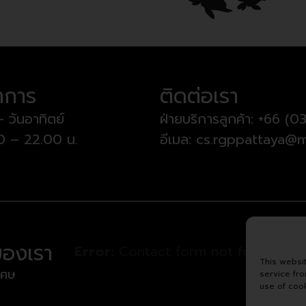
ำการ
ติดต่อเรา
– วันอาทิตย์
ฝ่ายบริการลูกค้า:
+66 (03
00 – 22.00 น.
อีเมล:
cs.rgppattaya@m
ของเรา
Error:
Contact form not found.
This websi
เศษ
service fr
use of coo