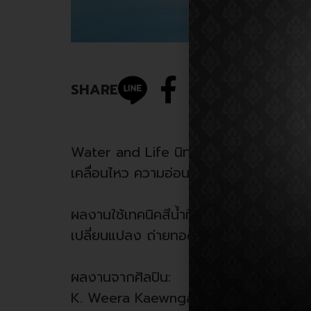
SHARE
Water and Life นิทรรศการจิตรกรรมสีน้ำ 
เคลื่อนไหว ความอ่อนโยน และพลังของน้ำ 
ผลงานใช้เทคนิคสีน้ำที่โปร่งใส ไหลซึม และแ
เปลี่ยนแปลง ถ่ายทอดผ่านสี เส้น
ผลงานจากศิลปิน:
K. Weera Kaewngam