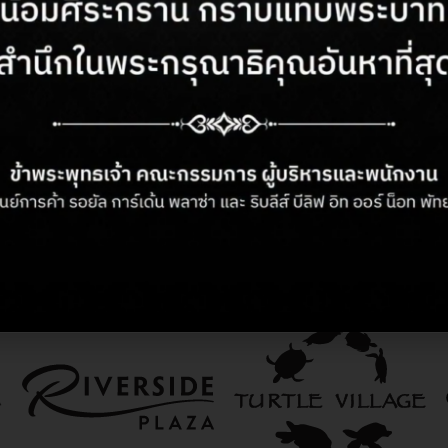
ยการ
ละของหวานยอดนิยม
มากมาย
taya