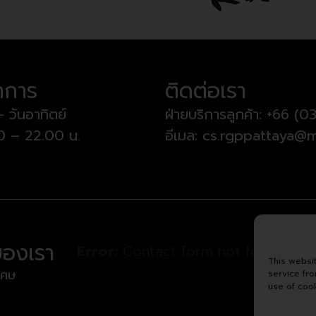
ำการ
ติดต่อเรา
– วันอาทิตย์
ฝ่ายบริการลูกค้า:
+66 (03
00 – 22.00 น.
อีเมล:
cs.rgppattaya@m
ของเรา
Error:
Contact form not found.
This websi
เศษ
service fr
use of coo