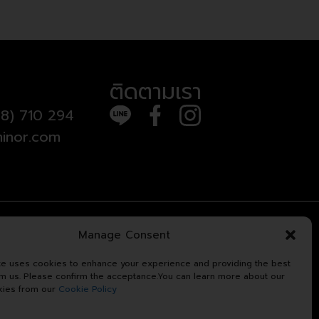
ติดตามเรา
8) 710 294
inor.com
Manage Consent
te uses cookies to enhance your experience and providing the best
om us. Please confirm the acceptance.You can learn more about our
kies from our
Cookie Policy