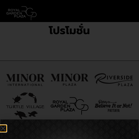
โปรโมชั่น