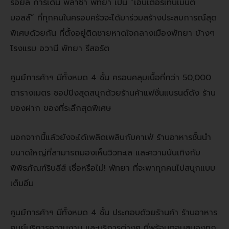
รอยัล การ์เด้น พลาซ่า พัทยา เป็น “เอ็นเตอร์เทนเมนต์
มอลล์” ที่ทุกคนในครอบครัวจะได้มาร่วมสร้างประสบการณ์สุด
พิเศษด้วยกัน ที่ตั้งอยู่ติดชายหาดใจกลางเมืองพัทยา ข้างๆ
โรงแรม อวานี พัทยา รีสอร์ต
ศูนย์การค้าฯ มีทั้งหมด
4
ชั้น ครอบคลุมเนื้อที่กว่า
50,000
ตารางเมตร ชอปปิงสุดสนุกด้วยร้านค้าแฟชั่นแบรนด์ดัง ร้าน
ของฝาก ของที่ระลึกสุดพิเศษ
นอกจากนี้แล้วยังจะได้เพลิดเพลินกับคาเฟ่ ร้านอาหารชั้นนำ
ขนาดใหญ่ที่สามารถมองเห็นวิวทะเล และความบันเทิงกับ
พิพิธภัณฑ์ริบลีส์ เชื่อหรือไม่
!
พัทยา ที่จะพาทุกคนไปสนุกแบบ
เต็มอิ่ม
ศูนย์การค้าฯ มีทั้งหมด
4
ชั้น ประกอบด้วยร้านค้า ร้านอาหาร
ศูนย์บริการความงาม และบริการต่างๆ ที่พร้อมตอบสนองทุก